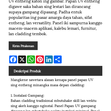
UV entheng katon ing gambar. Papan UV entheng
digawe saka bahan sing lestari lan dirancang
supaya gampang dipasang. Padha entuk
popularitas ing pasar amarga daya tahan, sifat
entheng, lan versatility. Panel iki sampurna kanggo
macem-macem aplikasi, kalebu lemari, furnitur,
lan cladding tembok.
Kirim Pitakonan
Facebook
X
WhatsApp
Pinterest
LinkedIn
Share
Deskripsi Produk
Mangkene sawetara alasan kenapa panel papan UV
sing entheng minangka masa depan cladding:
1. Instalasi Gampang:
Bahan cladding tradisional mbutuhake skill lan wektu
sing akeh kanggo nginstal. Panel Papan UV gampang
dipasang lan mbutuhake wektu instalasi minimal. Panel