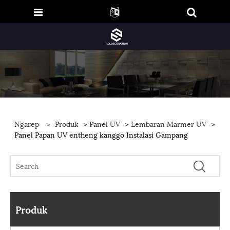
Ngarep
>
Produk
>
Panel UV
>
Lembaran Marmer UV
>
Panel Papan UV entheng kanggo Instalasi Gampang
Produk