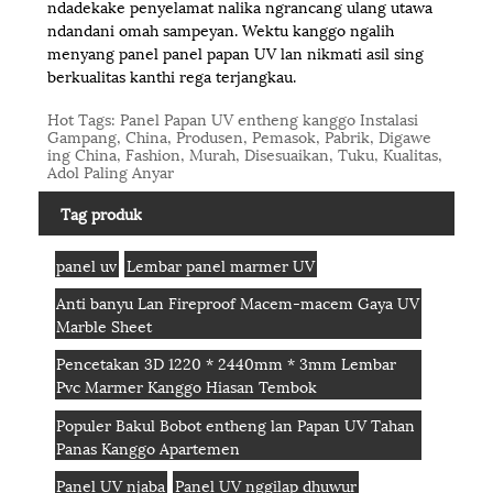
ndadekake penyelamat nalika ngrancang ulang utawa
ndandani omah sampeyan. Wektu kanggo ngalih
menyang panel panel papan UV lan nikmati asil sing
berkualitas kanthi rega terjangkau.
Hot Tags: Panel Papan UV entheng kanggo Instalasi
Gampang, China, Produsen, Pemasok, Pabrik, Digawe
ing China, Fashion, Murah, Disesuaikan, Tuku, Kualitas,
Adol Paling Anyar
Tag produk
panel uv
Lembar panel marmer UV
Anti banyu Lan Fireproof Macem-macem Gaya UV
Marble Sheet
Pencetakan 3D 1220 * 2440mm * 3mm Lembar
Pvc Marmer Kanggo Hiasan Tembok
Populer Bakul Bobot entheng lan Papan UV Tahan
Panas Kanggo Apartemen
Panel UV njaba
Panel UV nggilap dhuwur